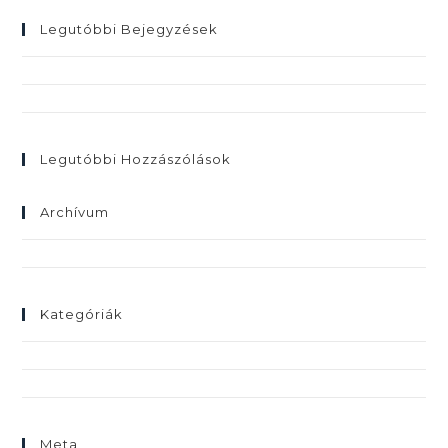
Legutóbbi Bejegyzések
FAKTUM konyha felújítás – avagy miért ne dobd ki a régit
Különleges konyha egyedi színben
Legutóbbi Hozzászólások
Archívum
2022. február
Kategóriák
FAKTUM
Konyha
Meta