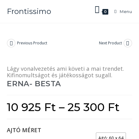
Frontissimo
Menu
0
Previous Product
Next Product
Lágy vonalvezetés ami követi a mai trendet.
Kifinomultságot és játékosságot sugall.
ERNA- BESTA
10 925
Ft
–
25 300
Ft
AJTÓ MÉRET
Ajtó: 60 x 64