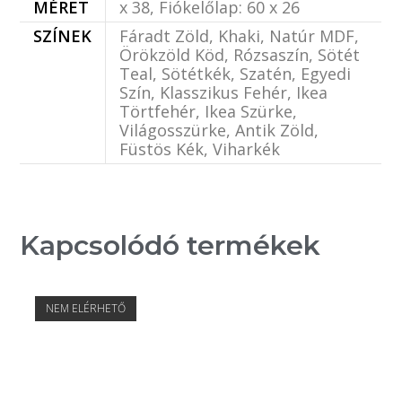
MÉRET
x 38, Fiókelőlap: 60 x 26
SZÍNEK
Fáradt Zöld, Khaki, Natúr MDF,
Örökzöld Köd, Rózsaszín, Sötét
Teal, Sötétkék, Szatén, Egyedi
Szín, Klasszikus Fehér, Ikea
Törtfehér, Ikea Szürke,
Világosszürke, Antik Zöld,
Füstös Kék, Viharkék
Kapcsolódó termékek
NEM ELÉRHETŐ