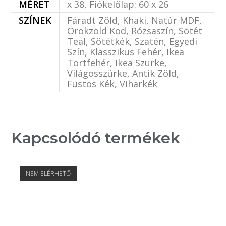
MÉRET
x 38, Fiókelőlap: 60 x 26
SZÍNEK
Fáradt Zöld, Khaki, Natúr MDF,
Örökzöld Köd, Rózsaszín, Sötét
Teal, Sötétkék, Szatén, Egyedi
Szín, Klasszikus Fehér, Ikea
Törtfehér, Ikea Szürke,
Világosszürke, Antik Zöld,
Füstös Kék, Viharkék
Kapcsolódó termékek
NEM ELÉRHETŐ