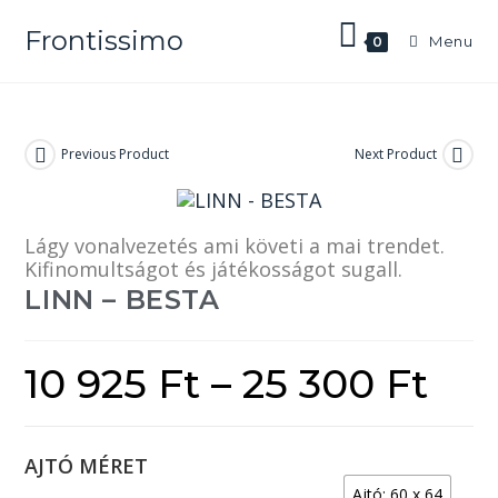
Frontissimo
Menu
0
Previous Product
Next Product
Lágy vonalvezetés ami követi a mai trendet.
Kifinomultságot és játékosságot sugall.
LINN – BESTA
10 925
Ft
–
25 300
Ft
AJTÓ MÉRET
Ajtó: 60 x 64