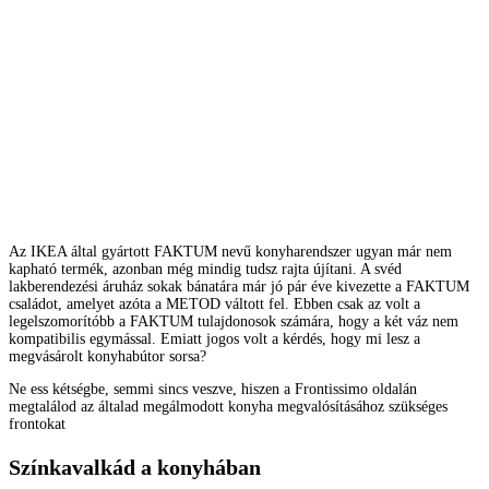
Az IKEA által gyártott FAKTUM nevű konyharendszer ugyan már nem
kapható termék, azonban még mindig tudsz rajta újítani. A svéd
lakberendezési áruház sokak bánatára már jó pár éve kivezette a FAKTUM
családot, amelyet azóta a METOD váltott fel. Ebben csak az volt a
legelszomorítóbb a FAKTUM tulajdonosok számára, hogy a két váz nem
kompatibilis egymással. Emiatt jogos volt a kérdés, hogy mi lesz a
megvásárolt konyhabútor sorsa?
Ne ess kétségbe, semmi sincs veszve, hiszen a Frontissimo oldalán
megtalálod az általad megálmodott konyha megvalósításához szükséges
frontokat
Színkavalkád a konyhában