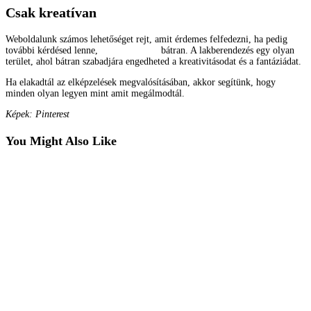
Csak kreatívan
Weboldalunk számos lehetőséget rejt, amit érdemes felfedezni, ha pedig
további kérdésed lenne,
keress minket
bátran. A lakberendezés egy olyan
terület, ahol bátran szabadjára engedheted a kreativitásodat és a fantáziádat.
Ha elakadtál az elképzelések megvalósításában, akkor segítünk, hogy
minden olyan legyen mint amit megálmodtál.
Képek: Pinterest
You Might Also Like