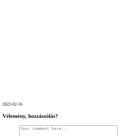
Különleges konyha egyedi színben
2022-02-16
Vélemény, hozzászólás?