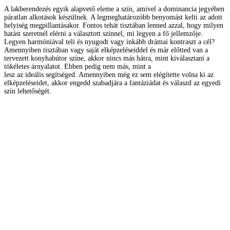
A lakberendezés egyik alapvető eleme a szín, amivel a dominancia jegyében
páratlan alkotások készülnek. A legmeghatározóbb benyomást kelti az adott
helyiség megpillantásakor. Fontos tehát tisztában lenned azzal, hogy milyen
hatást szeretnél elérni a választott színnel, mi legyen a fő jellemzője.
Legyen harmóniával teli és nyugodt vagy inkább drámai kontraszt a cél?
Amennyiben tisztában vagy saját elképzeléseiddel és már előtted van a
tervezett konyhabútor színe, akkor nincs más hátra, mint kiválasztani a
tökéletes árnyalatot. Ebben pedig nem más, mint a
Frontissimo színminta
lesz az ideális segítséged. Amennyiben még ez sem elégítette volna ki az
elképzeléseidet, akkor engedd szabadjára a fantáziádat és válaszd az egyedi
szín lehetőségét.