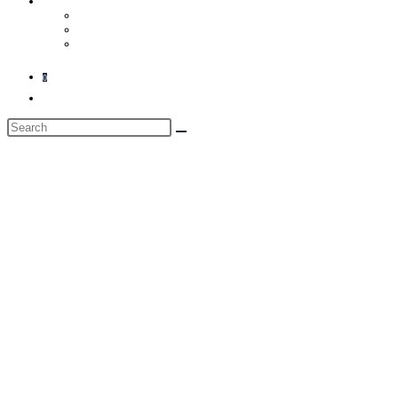
Hogyan Működik
GYIK
Rólunk
Kapcsolat
0
Toggle website search