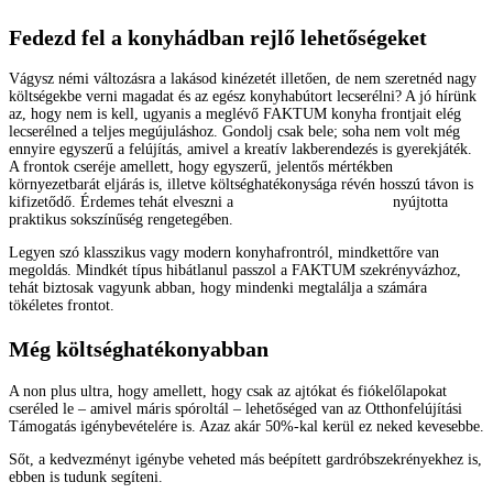
Fedezd fel a konyhádban rejlő lehetőségeket
Vágysz némi változásra a lakásod kinézetét illetően, de nem szeretnéd nagy
költségekbe verni magadat és az egész konyhabútort lecserélni? A jó hírünk
az, hogy nem is kell, ugyanis a meglévő FAKTUM konyha frontjait elég
lecserélned a teljes megújuláshoz. Gondolj csak bele; soha nem volt még
ennyire egyszerű a felújítás, amivel a kreatív lakberendezés is gyerekjáték.
A frontok cseréje amellett, hogy egyszerű, jelentős mértékben
környezetbarát eljárás is, illetve költséghatékonysága révén hosszú távon is
kifizetődő. Érdemes tehát elveszni a
FAKTUM szekrényváz
nyújtotta
praktikus sokszínűség rengetegében.
Legyen szó klasszikus vagy modern konyhafrontról, mindkettőre van
megoldás. Mindkét típus hibátlanul passzol a FAKTUM szekrényvázhoz,
tehát biztosak vagyunk abban, hogy mindenki megtalálja a számára
tökéletes frontot.
Még költséghatékonyabban
A non plus ultra, hogy amellett, hogy csak az ajtókat és fiókelőlapokat
cseréled le – amivel máris spóroltál – lehetőséged van az Otthonfelújítási
Támogatás igénybevételére is. Azaz akár 50%-kal kerül ez neked kevesebbe.
Sőt, a kedvezményt igénybe veheted más beépített gardróbszekrényekhez is,
ebben is tudunk segíteni.