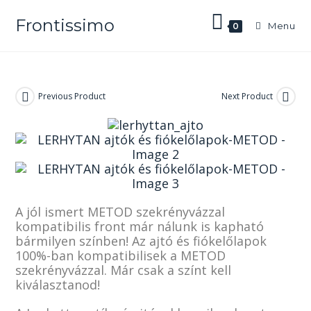
Frontissimo
Menu
0
Previous Product
Next Product
A jól ismert METOD szekrényvázzal
kompatibilis front már nálunk is kapható
bármilyen színben! Az ajtó és fiókelőlapok
100%-ban kompatibilisek a METOD
szekrényvázzal. Már csak a színt kell
kiválasztanod!