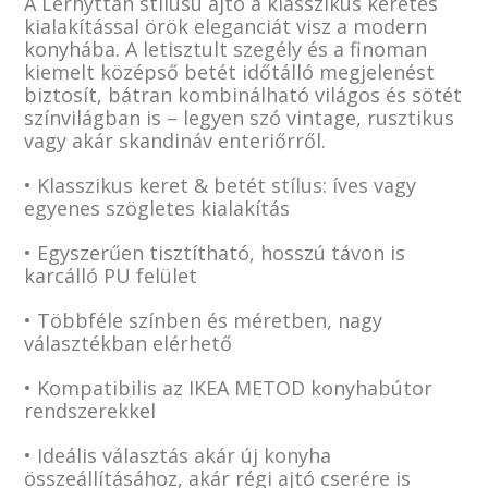
A Lerhyttan stílusú ajtó a klasszikus keretes
kialakítással örök eleganciát visz a modern
konyhába. A letisztult szegély és a finoman
kiemelt középső betét időtálló megjelenést
biztosít, bátran kombinálható világos és sötét
színvilágban is – legyen szó vintage, rusztikus
vagy akár skandináv enteriőrről.
• Klasszikus keret & betét stílus: íves vagy
egyenes szögletes kialakítás
• Egyszerűen tisztítható, hosszú távon is
karcálló PU felület
• Többféle színben és méretben, nagy
választékban elérhető
• Kompatibilis az IKEA METOD konyhabútor
rendszerekkel
• Ideális választás akár új konyha
összeállításához, akár régi ajtó cserére is