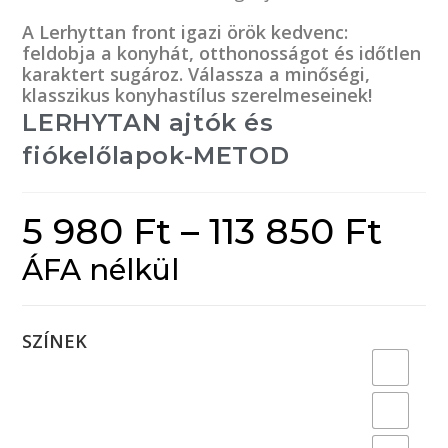
A Lerhyttan front igazi örök kedvenc:
feldobja a konyhát, otthonosságot és időtlen
karaktert sugároz. Válassza a minőségi,
klasszikus konyhastílus szerelmeseinek!
LERHYTAN ajtók és
fiókelőlapok-METOD
5 980
Ft
–
113 850
Ft
ÁFA nélkül
SZÍNEK