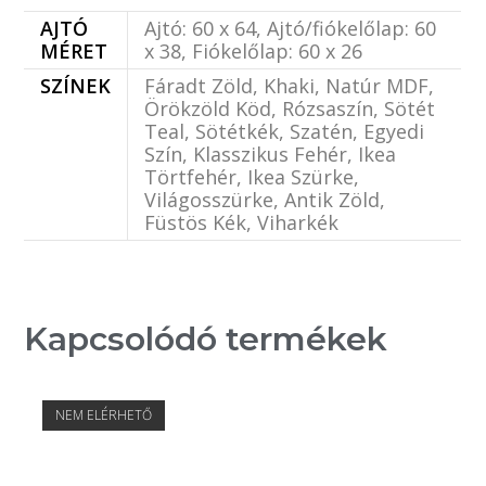
AJTÓ
Ajtó: 60 x 64, Ajtó/fiókelőlap: 60
MÉRET
x 38, Fiókelőlap: 60 x 26
SZÍNEK
Fáradt Zöld, Khaki, Natúr MDF,
Örökzöld Köd, Rózsaszín, Sötét
Teal, Sötétkék, Szatén, Egyedi
Szín, Klasszikus Fehér, Ikea
Törtfehér, Ikea Szürke,
Világosszürke, Antik Zöld,
Füstös Kék, Viharkék
Kapcsolódó termékek
NEM ELÉRHETŐ