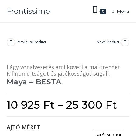
Frontissimo
Menu
0
Previous Product
Next Product
Lágy vonalvezetés ami követi a mai trendet.
Kifinomultságot és játékosságot sugall.
Maya – BESTA
10 925
Ft
–
25 300
Ft
AJTÓ MÉRET
Ajtó: 60 x 64