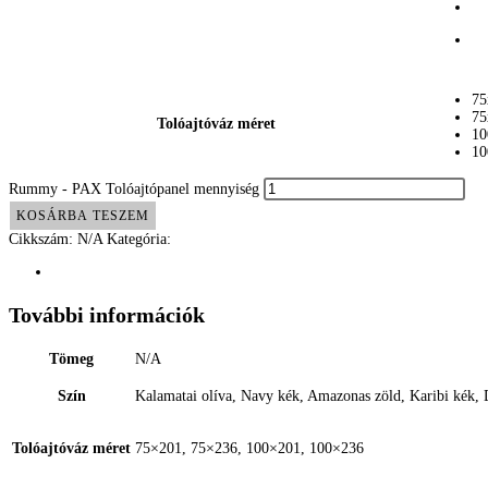
75
75
Tolóajtóváz méret
10
10
Rummy - PAX Tolóajtópanel mennyiség
KOSÁRBA TESZEM
Cikkszám:
N/A
Kategória:
PAX_Toloajto
További információk
További információk
Tömeg
N/A
Szín
Kalamatai olíva, Navy kék, Amazonas zöld, Karibi kék, D
Tolóajtóváz méret
75×201, 75×236, 100×201, 100×236