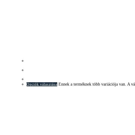
Gyorsnéz
Maya – PAX Tolóajtópanel
Ennek a terméknek több variációja van. A vá
Opciók választása