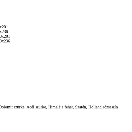
x201
x236
0x201
0x236
olomit szürke, Acél szürke, Himalája fehér, Szatén, Holland rózsaszín