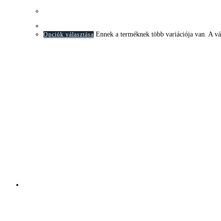
Wave – PAX Tolóajtó Panel
Ennek a terméknek több variációja van. A vá
Opciók választása
Gyorsnézet