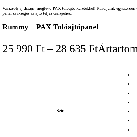
Varázsolj új dizájnt meglévő PAX tolóajtó keretekkel! Paneljeink egyszerűen
panel szükséges az ajtó teljes cseréjéhez.
Rummy – PAX Tolóajtópanel
25 990
Ft
–
28 635
Ft
Ártartom
Szín