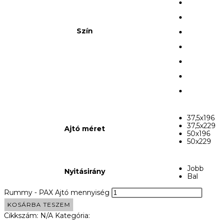
Szín
37,5x196
37,5x229
Ajtó méret
50x196
50x229
Jobb
Nyitásirány
Bal
Rummy - PAX Ajtó mennyiség
KOSÁRBA TESZEM
Cikkszám:
N/A
Kategória:
PAX_Ajto