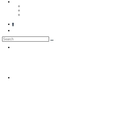
Hogyan Működik
GYIK
Rólunk
Kapcsolat
0
Toggle website search
Previous Product
Next Product