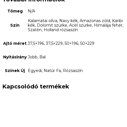
Tömeg
N/A
Kalamatai olíva, Navy kék, Amazonas zöld, Karibi
Szín
kék, Dolomit szürke, Acél szürke, Himalája fehér,
Szatén, Holland rózsaszín
Ajtó méret
37,5×196, 37,5×229, 50×196, 50×229
Nyitásirány
Jobb, Bal
Színek Új
Egyedi, Natúr Fa, Rózsaszín
Kapcsolódó termékek