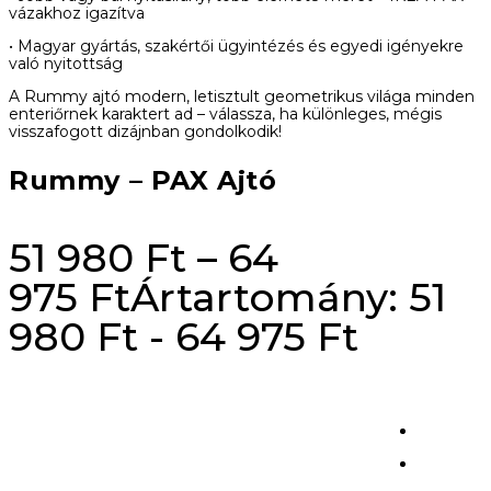
vázakhoz igazítva
• Magyar gyártás, szakértői ügyintézés és egyedi igényekre
való nyitottság
A Rummy ajtó modern, letisztult geometrikus világa minden
enteriőrnek karaktert ad – válassza, ha különleges, mégis
visszafogott dizájnban gondolkodik!
Rummy – PAX Ajtó
51 980
Ft
–
64
975
Ft
Ártartomány: 51
980 Ft - 64 975 Ft