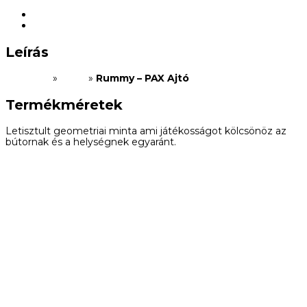
Leírás
További információk
Leírás
Kezdőlap
»
Üzlet
»
Rummy – PAX Ajtó
Termékméretek
Letisztult geometriai minta ami játékosságot kölcsönöz az
bútornak és a helységnek egyaránt.