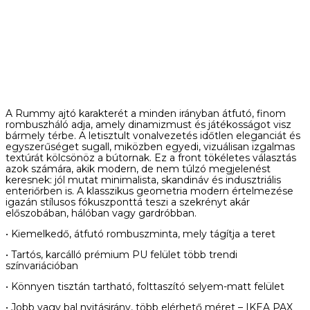
A Rummy ajtó karakterét a minden irányban átfutó, finom
rombuszháló adja, amely dinamizmust és játékosságot visz
bármely térbe. A letisztult vonalvezetés időtlen eleganciát és
egyszerűséget sugall, miközben egyedi, vizuálisan izgalmas
textúrát kölcsönöz a bútornak. Ez a front tökéletes választás
azok számára, akik modern, de nem túlzó megjelenést
keresnek: jól mutat minimalista, skandináv és indusztriális
enteriőrben is. A klasszikus geometria modern értelmezése
igazán stílusos fókuszponttá teszi a szekrényt akár
előszobában, hálóban vagy gardróbban.
• Kiemelkedő, átfutó rombuszminta, mely tágítja a teret
• Tartós, karcálló prémium PU felület több trendi
színvariációban
• Könnyen tisztán tartható, folttaszító selyem-matt felület
• Jobb vagy bal nyitásirány, több elérhető méret – IKEA PAX