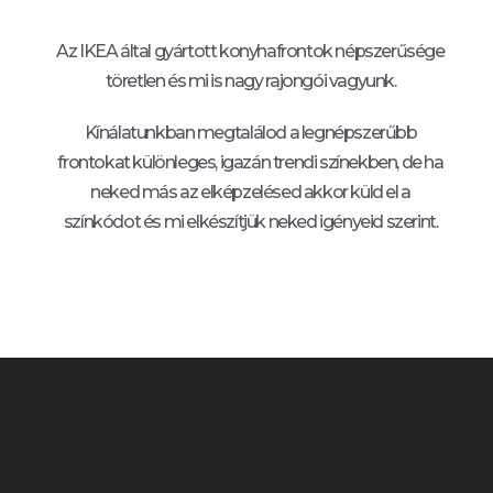
Az IKEA által gyártott konyhafrontok népszerűsége
töretlen és mi is nagy rajongói vagyunk.
Kínálatunkban megtalálod a legnépszerűbb
frontokat különleges, igazán trendi színekben, de ha
neked más az elképzelésed akkor küld el a
színkódot és mi elkészítjük neked igényeid szerint.